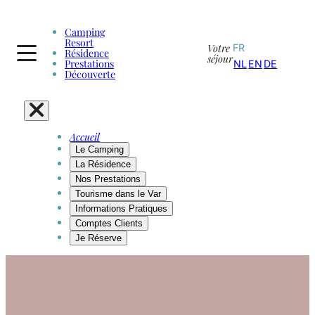
Camping
Resort
Votre
FR
Résidence
séjour
Prestations
NL
EN
DE
Découverte
Accueil
Le Camping
La Résidence
Nos Prestations
Tourisme dans le Var
Informations Pratiques
Comptes Clients
Je Réserve