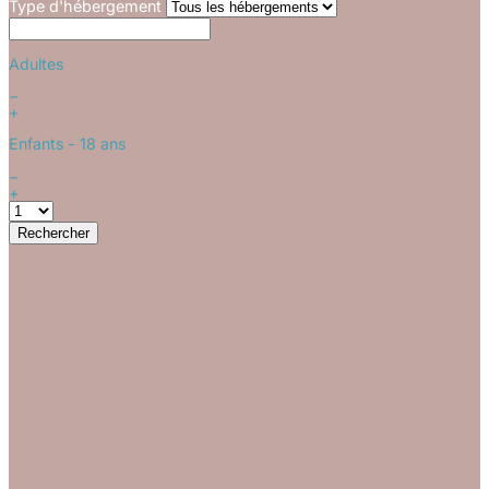
Type d'hébergement
Adultes
−
+
Enfants
- 18 ans
−
+
Rechercher