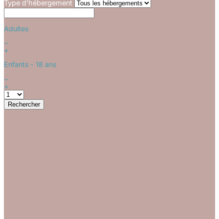
Type d'hébergement
Adultes
−
+
Enfants
- 18 ans
−
+
Rechercher