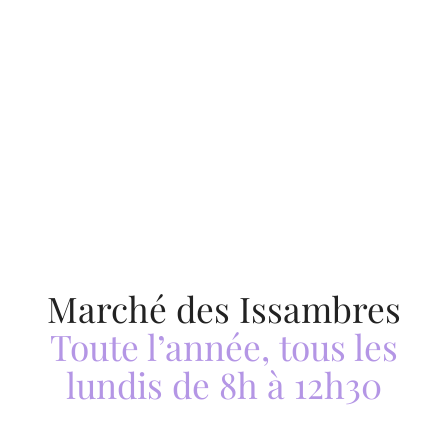
Bergerie
Bergerie
Marché des Issambres
Marché des Issambres
Marché des Issambres
Toute l’année, tous les
lundis de 8h à 12h30