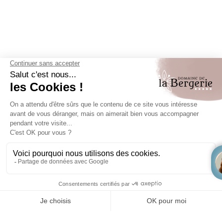
Au
cœur des Issambres
, la
place San Peïre
et
la
promenade Beaumont
s’éveillent chaque lundi matin,
accueillant un marché aux mille et une découvertes.
Ce
rendez-vous hebdomadaire
transforme le quartier
en un véritable carrefour d’échanges et de saveurs. Entre
délices
gastronomiques locaux
, merveilles artisanales et
sélections textiles, chaque visiteur y trouve son bonheur.
Avec la mer en toile de fond, chaque flânerie sur
ce
marché des Issambres
est une promesse d’évasion et
de moments inoubliables à venir.