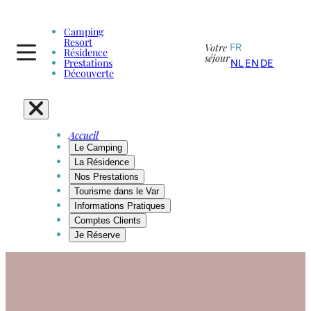
Camping
Resort
Votre
FR
Résidence
séjour
Prestations
NL
EN
DE
Découverte
Accueil
Le Camping
La Résidence
Nos Prestations
Tourisme dans le Var
Informations Pratiques
Comptes Clients
Je Réserve