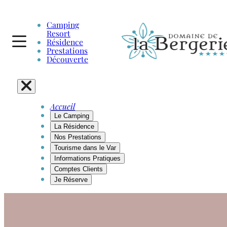
Camping
Resort
Résidence
Prestations
Découverte
Accueil
Le Camping
La Résidence
Nos Prestations
Tourisme dans le Var
Informations Pratiques
Comptes Clients
Je Réserve