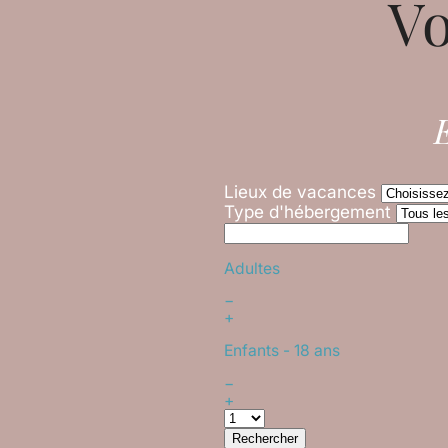
Vo
E
Lieux de vacances
Type d'hébergement
Adultes
−
+
Enfants
- 18 ans
−
+
Rechercher