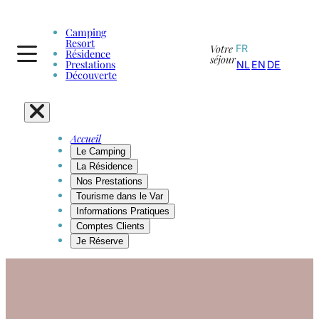
Camping
Resort
Votre
FR
Résidence
séjour
Prestations
NL
EN
DE
Découverte
Accueil
Le Camping
La Résidence
Nos Prestations
Tourisme dans le Var
Informations Pratiques
Comptes Clients
Je Réserve