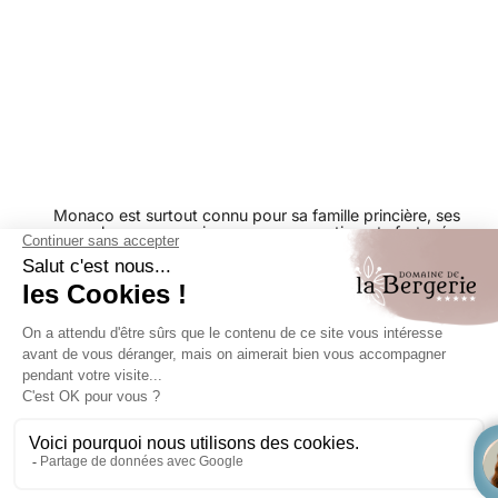
Monaco est surtout connu pour sa famille princière, ses
palaces, ses casinos ou ses ressortissants fortunés.
Toutefois, derrière le strass et les paillettes de la haute
société monégasque, le Rocher a bien d’autres raisons
de séduire les visiteurs. Son cadre exceptionnel tout
d’abord, jouant les équilibristes entre les Alpes du Sud et
la Méditerranée. Ses jardins exotiques, mettent en avant
la beauté de la végétation méditerranéenne alors que son
alors que son musée océanographique propose un
éventail de la vie aquatique à travers le monde et dans
les eaux de la Méditerranée tout particulièrement. Ce
dernier, construit à flanc de rocher, abrite 6500 m²
d’aquariums et de collections qui permettent de
s’immerger dans les grands fonds.