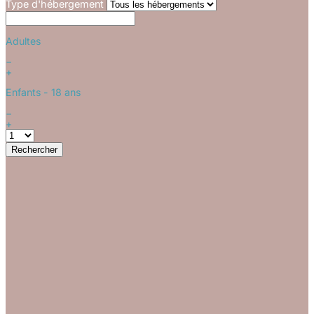
Type d'hébergement
Adultes
−
+
Enfants
- 18 ans
−
+
Rechercher