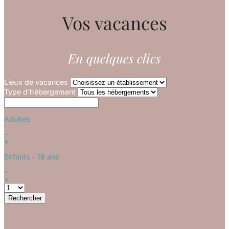
Vos vacances
En quelques clics
Lieux de vacances
Type d'hébergement
Adultes
−
+
Enfants
- 18 ans
−
+
Rechercher