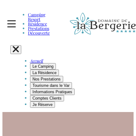
Camping
Resort
Résidence
Prestations
Découverte
Accueil
Le Camping
La Résidence
Nos Prestations
Tourisme dans le Var
Informations Pratiques
Comptes Clients
Je Réserve