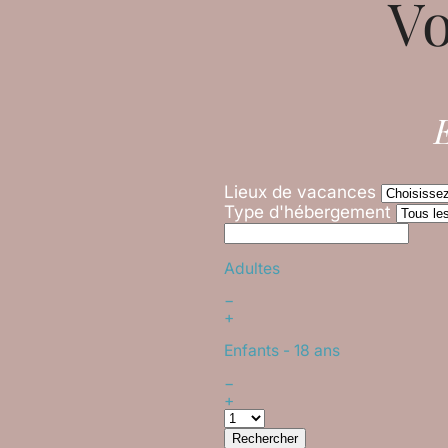
Vo
E
Lieux de vacances
Type d'hébergement
Adultes
−
+
Enfants
- 18 ans
−
+
Rechercher