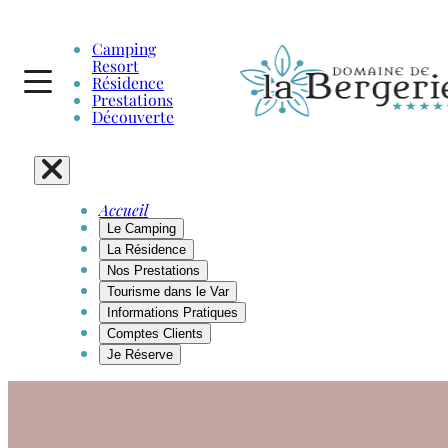
Camping
Resort
Résidence
Prestations
Découverte
Accueil
Le Camping
La Résidence
Nos Prestations
Tourisme dans le Var
Informations Pratiques
Comptes Clients
Je Réserve