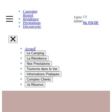
Camping
Resort
Votre
FR
Résidence
séjour
Prestations
NL
EN
DE
Découverte
Accueil
Le Camping
La Résidence
Nos Prestations
Tourisme dans le Var
Informations Pratiques
Comptes Clients
Je Réserve