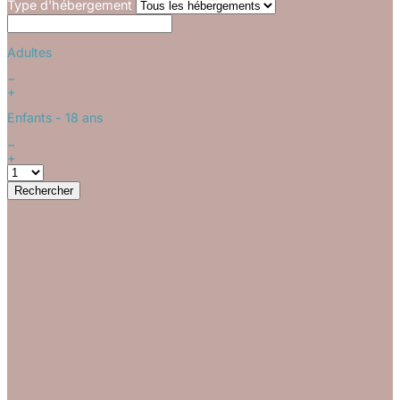
Type d'hébergement
Adultes
−
+
Enfants
- 18 ans
−
+
Rechercher