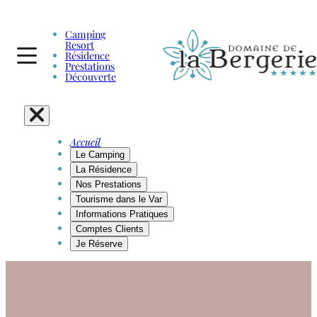
Camping
Resort
Résidence
Prestations
Découverte
Accueil
Le Camping
La Résidence
Nos Prestations
Tourisme dans le Var
Informations Pratiques
Comptes Clients
Je Réserve