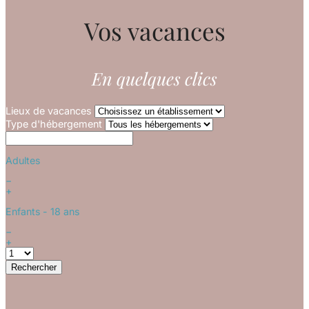
Vos vacances
En quelques clics
Lieux de vacances
Type d'hébergement
Adultes
−
+
Enfants
- 18 ans
−
+
Rechercher