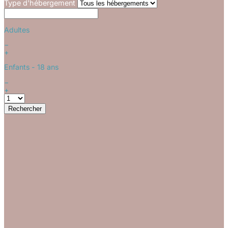
Type d'hébergement
Adultes
−
+
Enfants
- 18 ans
−
+
Rechercher