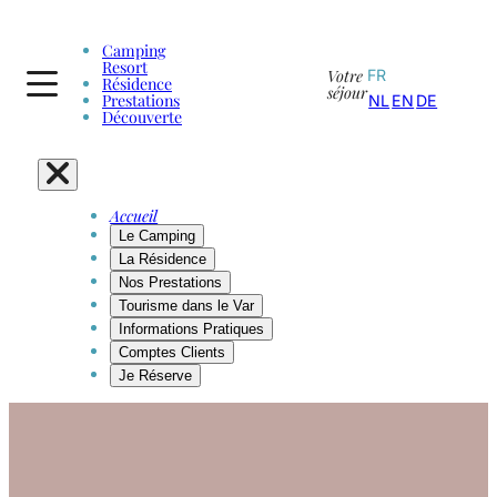
Camping
Resort
Votre
FR
Résidence
séjour
Prestations
NL
EN
DE
Découverte
Accueil
Le Camping
La Résidence
Nos Prestations
Tourisme dans le Var
Informations Pratiques
Comptes Clients
Je Réserve