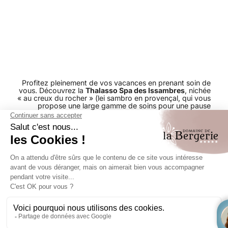
Profitez pleinement de vos vacances en prenant soin de
vous. Découvrez la
Thalasso Spa des Issambres
, nichée
« au creux du rocher » (lei sambro en provençal, qui vous
propose une large gamme de soins pour une pause
ressourçante, que ce soit le temps d’une journée ou d’un
soin. Situé à deux pas des magnifiques criques des
Issambres, vous pourrez profiter des bienfaits du soleil
méditerranéen en vous relaxant sur un transat au
solarium ou à l’ombre apaisante du jardin.
En tant que client du
Domaine de la Bergerie
, vous
bénéficierez d’une réduction de 10% sur l’ensemble des
prestations (à l’exception de l’espace détente et des
cours collectifs) sur présentation d’un justificatif.
Offrez-vous ce moment de détente et de sérénité dans
un cadre idyllique, où vous pourrez vous ressourcer et
vous revitaliser.