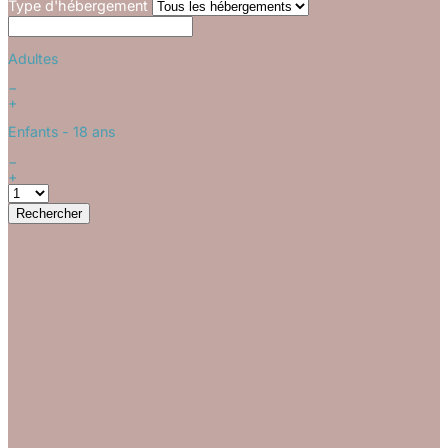
Type d'hébergement
Adultes
−
+
Enfants
- 18 ans
−
+
Rechercher