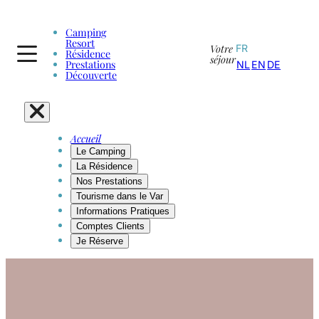
Camping
Resort
Votre
FR
Résidence
séjour
Prestations
NL
EN
DE
Découverte
Accueil
Le Camping
La Résidence
Nos Prestations
Tourisme dans le Var
Informations Pratiques
Comptes Clients
Je Réserve