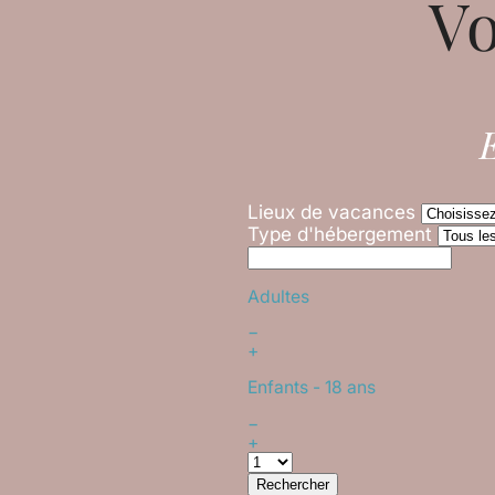
Vo
E
Lieux de vacances
Type d'hébergement
Adultes
−
+
Enfants
- 18 ans
−
+
Rechercher