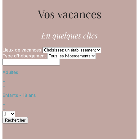
Vos vacances
En quelques clics
Lieux de vacances
Type d'hébergement
Adultes
−
+
Enfants
- 18 ans
−
+
Rechercher