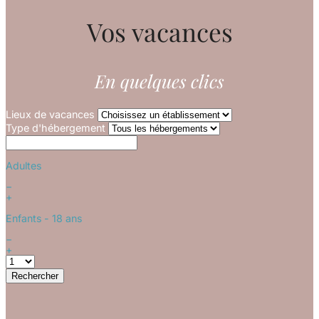
Vos vacances
En quelques clics
Lieux de vacances
Type d'hébergement
Adultes
−
+
Enfants
- 18 ans
−
+
Rechercher