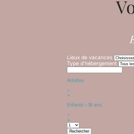
Vo
E
Lieux de vacances
Type d'hébergement
Adultes
−
+
Enfants
- 18 ans
−
+
Rechercher