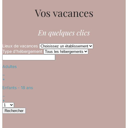
Vos vacances
En quelques clics
Lieux de vacances
Type d'hébergement
Adultes
−
+
Enfants
- 18 ans
−
+
Rechercher