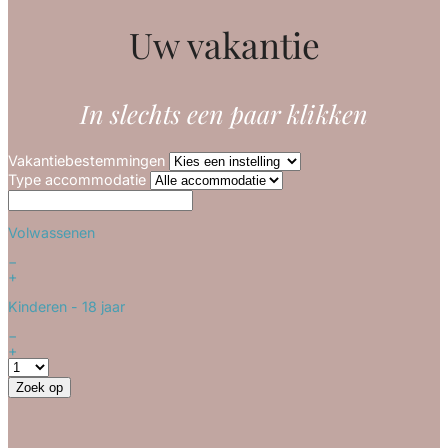
Uw vakantie
In slechts een paar klikken
Vakantiebestemmingen
Type accommodatie
Volwassenen
−
+
Kinderen
- 18 jaar
−
+
Zoek op