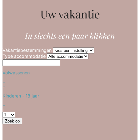
Uw vakantie
In slechts een paar klikken
Vakantiebestemmingen
Type accommodatie
Volwassenen
−
+
Kinderen
- 18 jaar
−
+
Zoek op