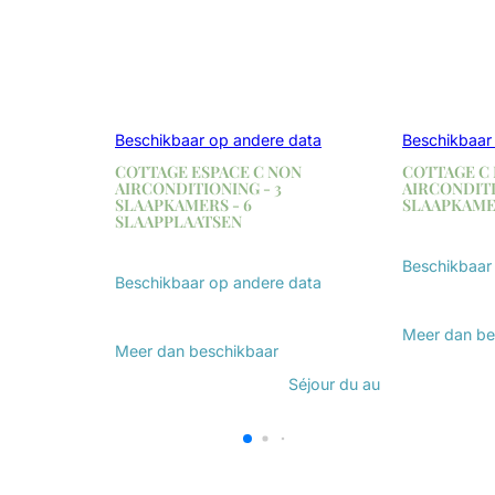
Beschikbaar op andere data
Beschikbaar
COTTAGE ESPACE C NON
COTTAGE C
AIRCONDITIONING - 3
AIRCONDITI
SLAAPKAMERS - 6
SLAAPKAME
SLAAPPLAATSEN
Beschikbaar
Beschikbaar op andere data
Ontdek
Ontdek
Meer dan
be
Meer dan
beschikbaar
Séjour du
au