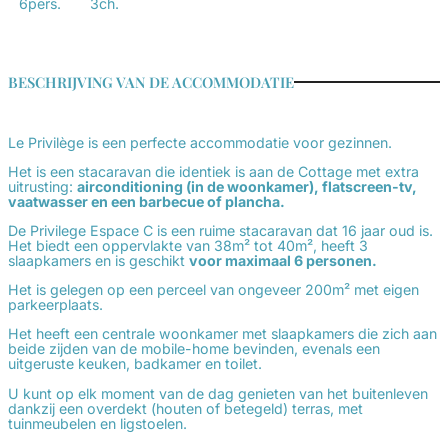
6pers.
3ch.
BESCHRIJVING VAN DE ACCOMMODATIE
Le Privilège is een perfecte accommodatie voor gezinnen.
Het is een stacaravan die identiek is aan de Cottage met extra
uitrusting:
airconditioning (in de woonkamer), flatscreen-tv,
vaatwasser en een barbecue of plancha.
De Privilege Espace C is een ruime stacaravan dat 16 jaar oud is.
Het biedt een oppervlakte van 38m² tot 40m², heeft 3
slaapkamers en is geschikt
voor maximaal 6 personen.
Het is gelegen op een perceel van ongeveer 200m² met eigen
parkeerplaats.
Het heeft een centrale woonkamer met slaapkamers die zich aan
beide zijden van de mobile-home bevinden, evenals een
uitgeruste keuken, badkamer en toilet.
U kunt op elk moment van de dag genieten van het buitenleven
dankzij een overdekt (houten of betegeld) terras, met
tuinmeubelen en ligstoelen.