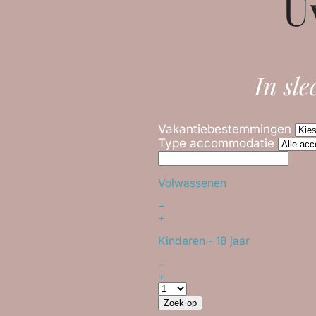
U
In sle
Vakantiebestemmingen
Type accommodatie
Volwassenen
−
+
Kinderen
- 18 jaar
−
+
Zoek op