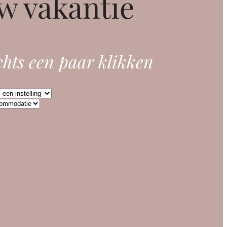
w vakantie
chts een paar klikken