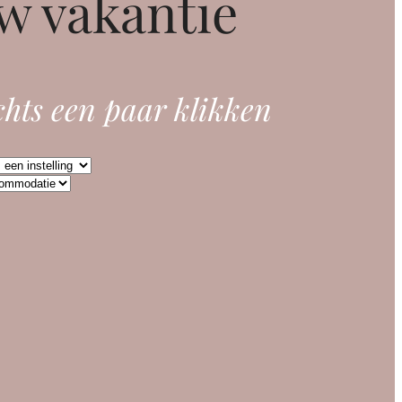
w vakantie
chts een paar klikken