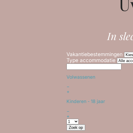
U
In sle
Vakantiebestemmingen
Type accommodatie
Volwassenen
−
+
Kinderen
- 18 jaar
−
+
Zoek op