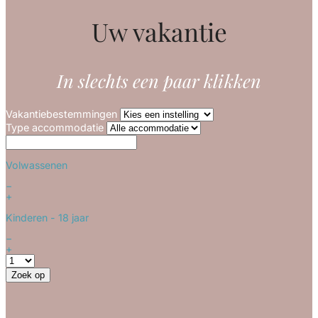
Uw vakantie
In slechts een paar klikken
Vakantiebestemmingen
Type accommodatie
Volwassenen
−
+
Kinderen
- 18 jaar
−
+
Zoek op