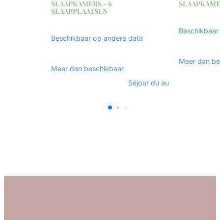
SLAAPKAMERS - 6
SLAAPKAME
SLAAPPLAATSEN
Beschikbaar
Beschikbaar op andere data
Ontdek
Ontdek
Meer dan
be
Meer dan
beschikbaar
Séjour du
au