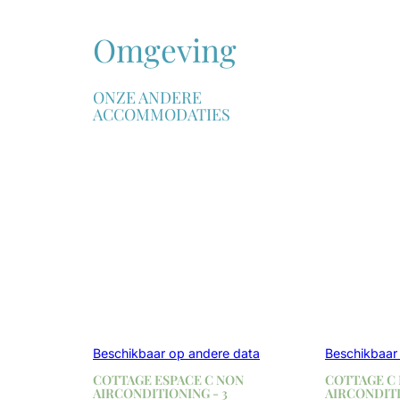
Omgeving
ONZE ANDERE
ACCOMMODATIES
Beschikbaar op andere data
Beschikbaar
COTTAGE ESPACE C NON
COTTAGE C
AIRCONDITIONING - 3
AIRCONDITI