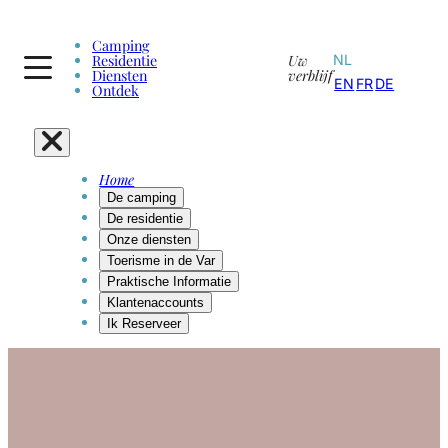
Camping
Residentie
Uw
NL
Diensten
verblijf
EN
FR
DE
Ontdek
Home
De camping
De residentie
Onze diensten
Toerisme in de Var
Praktische Informatie
Klantenaccounts
Ik Reserveer