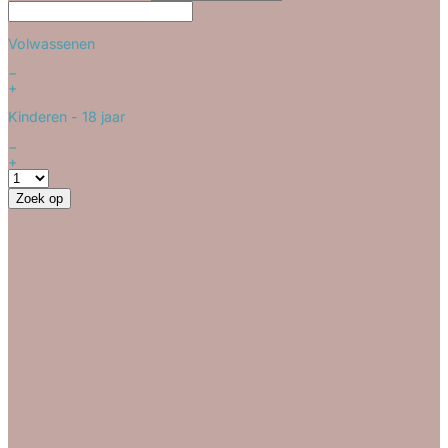
Volwassenen
−
+
Kinderen
- 18 jaar
−
+
Zoek op