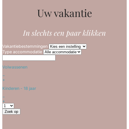
Uw vakantie
In slechts een paar klikken
Vakantiebestemmingen
Type accommodatie
Volwassenen
−
+
Kinderen
- 18 jaar
−
+
Zoek op