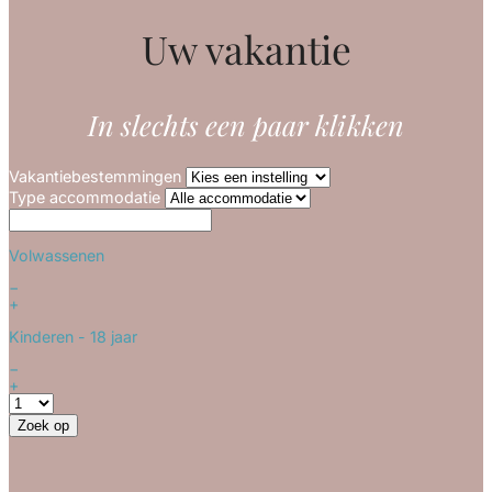
Uw vakantie
In slechts een paar klikken
Vakantiebestemmingen
Type accommodatie
Volwassenen
−
+
Kinderen
- 18 jaar
−
+
Zoek op