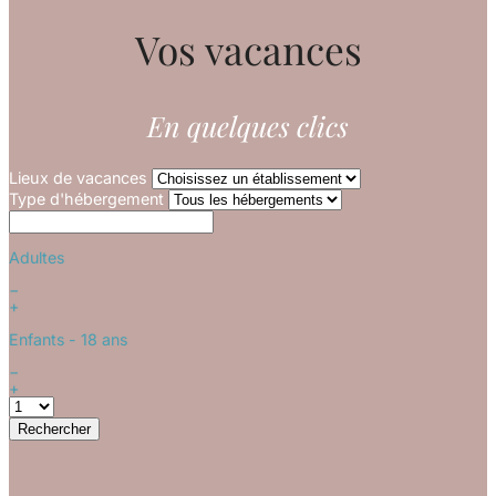
Vos vacances
En quelques clics
Lieux de vacances
Type d'hébergement
Adultes
−
+
Enfants
- 18 ans
−
+
Rechercher