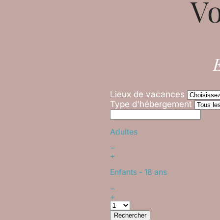
Vo
E
Lieux de vacances
Type d'hébergement
Adultes
−
+
Enfants
- 18 ans
−
+
Rechercher