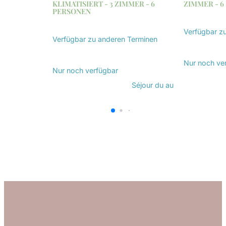
KLIMATISIERT - 3 ZIMMER - 6
ZIMMER - 6
PERSONEN
Verfügbar z
Verfügbar zu anderen Terminen
Entdecken
Entdecken Sie
Nur noch
ve
Nur noch
verfügbar
Séjour du
au