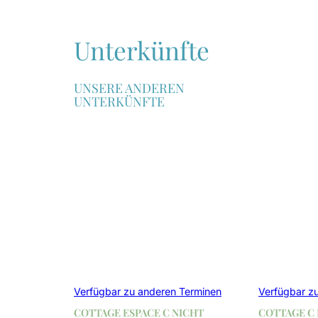
Unterkünfte
UNSERE ANDEREN
UNTERKÜNFTE
Verfügbar zu anderen Terminen
Verfügbar z
COTTAGE ESPACE C NICHT
COTTAGE C 