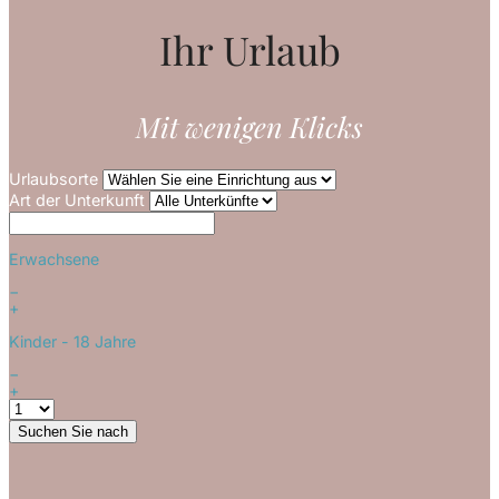
Ihr Urlaub
Mit wenigen Klicks
Urlaubsorte
Art der Unterkunft
Erwachsene
−
+
Kinder
- 18 Jahre
−
+
Suchen Sie nach