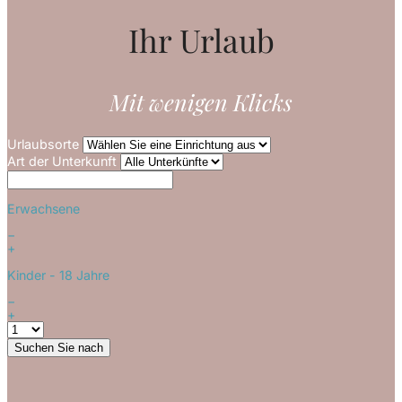
Ihr Urlaub
Mit wenigen Klicks
Urlaubsorte
Art der Unterkunft
Erwachsene
−
+
Kinder
- 18 Jahre
−
+
Suchen Sie nach