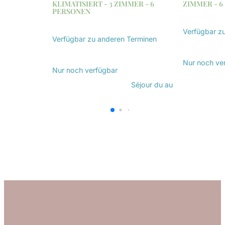
KLIMATISIERT - 3 ZIMMER - 6
ZIMMER - 6
PERSONEN
Verfügbar z
Verfügbar zu anderen Terminen
Entdecken
Entdecken Sie
Nur noch
ve
Nur noch
verfügbar
Séjour du
au