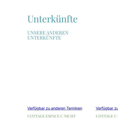
Unterkünfte
UNSERE ANDEREN
UNTERKÜNFTE
Verfügbar zu anderen Terminen
Verfügbar z
COTTAGE ESPACE C NICHT
COTTAGE C 