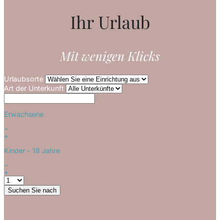
Ihr Urlaub
Mit wenigen Klicks
Urlaubsorte
Art der Unterkunft
Erwachsene
−
+
Kinder
- 18 Jahre
−
+
Suchen Sie nach