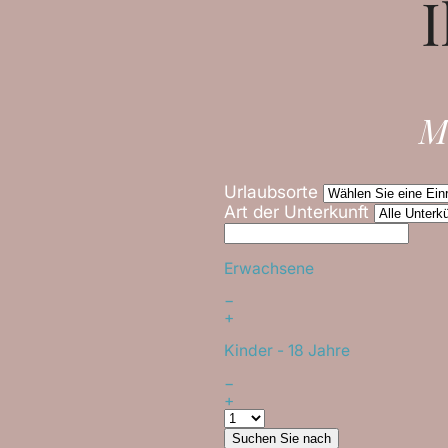
I
M
Urlaubsorte
Art der Unterkunft
Erwachsene
−
+
Kinder
- 18 Jahre
−
+
Suchen Sie nach