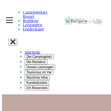
Campingplatz
Resort
Residenz
Leistungen
Entdeckung
Startseite
Der Campingplatz
Die Residenz
Unsere Leistungen
Tourismus im Var
Nützliche Infos
Kundenkonten
Ich Reserviere