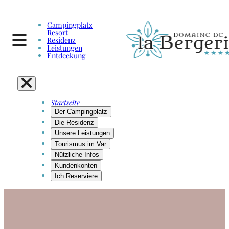
Campingplatz
Resort
Residenz
Leistungen
Entdeckung
Startseite
Der Campingplatz
Die Residenz
Unsere Leistungen
Tourismus im Var
Nützliche Infos
Kundenkonten
Ich Reserviere