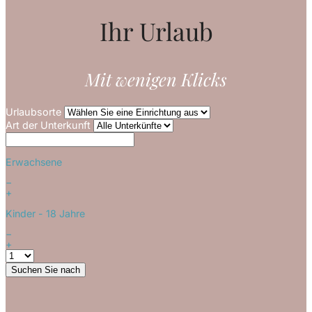
Ihr Urlaub
Mit wenigen Klicks
Urlaubsorte
Art der Unterkunft
Erwachsene
−
+
Kinder
- 18 Jahre
−
+
Suchen Sie nach