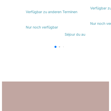
Verfügbar z
Verfügbar zu anderen Terminen
Entdecken
Entdecken Sie
Nur noch
ve
Nur noch
verfügbar
Séjour du
au