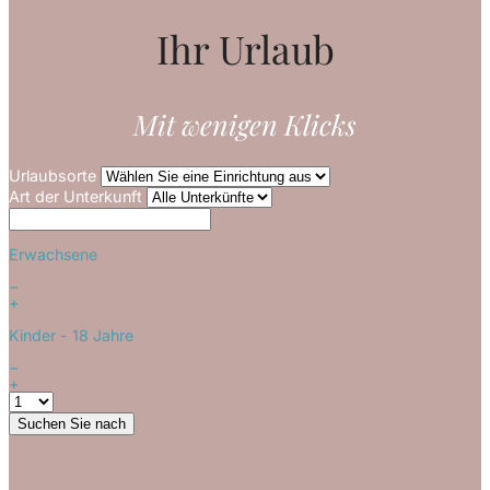
Ihr Urlaub
Mit wenigen Klicks
Urlaubsorte
Art der Unterkunft
Erwachsene
−
+
Kinder
- 18 Jahre
−
+
Suchen Sie nach