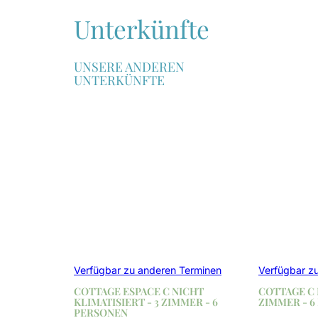
Unterkünfte
UNSERE ANDEREN
UNTERKÜNFTE
Verfügbar zu anderen Terminen
Verfügbar z
COTTAGE ESPACE C NICHT
COTTAGE C 
KLIMATISIERT - 3 ZIMMER - 6
ZIMMER - 6
PERSONEN