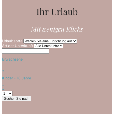
Ihr Urlaub
Mit wenigen Klicks
Urlaubsorte
Art der Unterkunft
Erwachsene
−
+
Kinder
- 18 Jahre
−
+
Suchen Sie nach