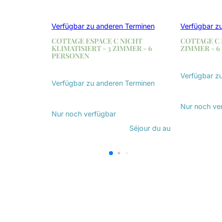
Verfügbar zu anderen Terminen
Verfügbar z
COTTAGE ESPACE C NICHT
COTTAGE C 
KLIMATISIERT - 3 ZIMMER - 6
ZIMMER - 6
PERSONEN
Verfügbar z
Verfügbar zu anderen Terminen
Entdecken
Entdecken Sie
Nur noch
ve
Nur noch
verfügbar
Séjour du
au