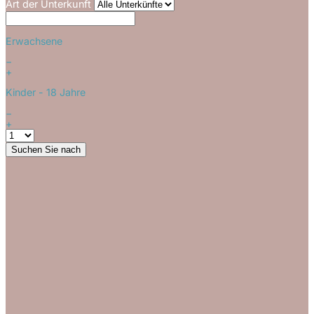
Art der Unterkunft
Erwachsene
−
+
Kinder
- 18 Jahre
−
+
Suchen Sie nach