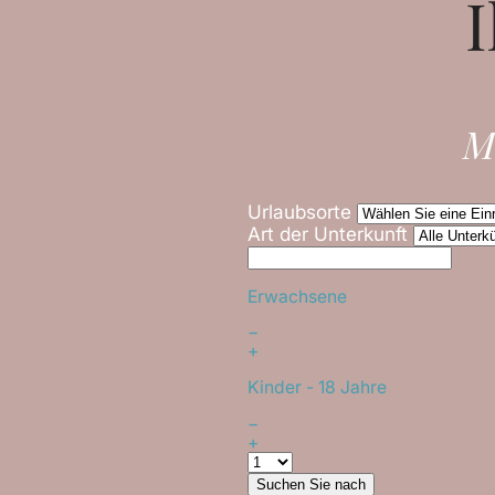
I
M
Urlaubsorte
Art der Unterkunft
Erwachsene
−
+
Kinder
- 18 Jahre
−
+
Suchen Sie nach