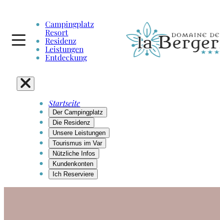
Campingplatz
Resort
Residenz
Leistungen
Entdeckung
Startseite
Der Campingplatz
Die Residenz
Unsere Leistungen
Tourismus im Var
Nützliche Infos
Kundenkonten
Ich Reserviere