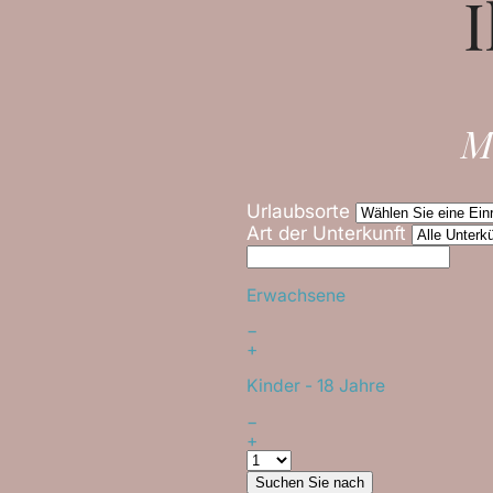
I
M
Urlaubsorte
Art der Unterkunft
Erwachsene
−
+
Kinder
- 18 Jahre
−
+
Suchen Sie nach