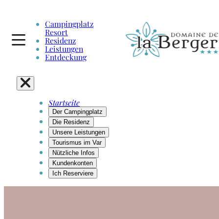
Campingplatz
Resort
Residenz
Leistungen
Entdeckung
Startseite
Der Campingplatz
Die Residenz
Unsere Leistungen
Tourismus im Var
Nützliche Infos
Kundenkonten
Ich Reserviere