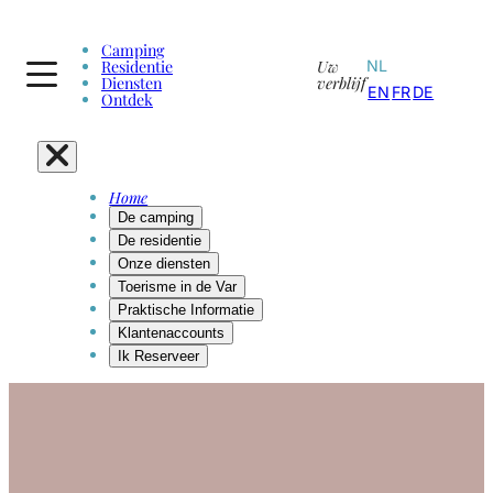
Camping
Residentie
Uw
NL
Diensten
verblijf
EN
FR
DE
Ontdek
Home
De camping
De residentie
Onze diensten
Toerisme in de Var
Praktische Informatie
Klantenaccounts
Ik Reserveer