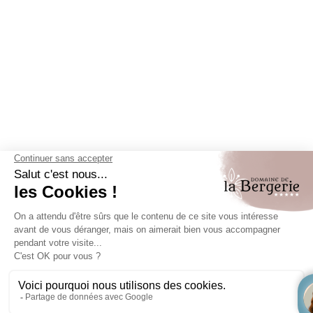
In het
hart van Les Issambres
komen de
Place San Peïre
en de
Promenade Beaumont
elke maandagochtend tot
leven met een markt vol ontdekkingen. Dit
wekelijkse
rendez-vous
verandert de wijk in een waar kruispunt
van handel en smaken. Van
lokale gastronomische
hoogstandjes tot handgemaakte wonderen en
textielselecties, er is voor elk wat wils. Met de zee als
achtergrond is elke wandeling over de
markt van
Issambres
een belofte van ontsnapping en
onvergetelijke momenten in het verschiet.