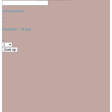
Volwassenen
−
+
Kinderen
- 18 jaar
−
+
Zoek op