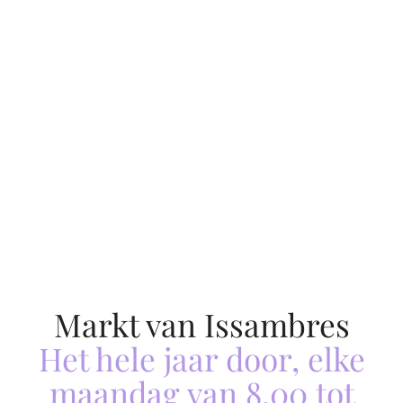
Domaine de la
Domaine de la
Bergerie
Bergerie
Issambres Markt
Issambres Markt
Markt van Issambres
Het hele jaar door, elke
maandag van 8.00 tot