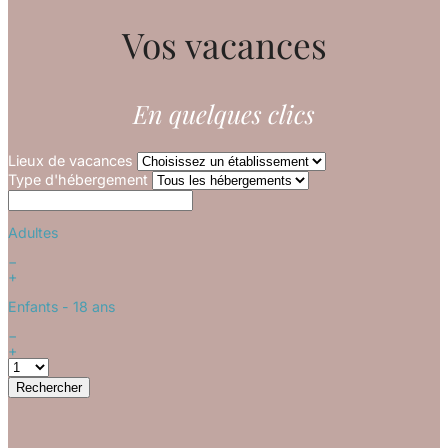
Vos vacances
En quelques clics
Lieux de vacances
Type d'hébergement
Adultes
−
+
Enfants
- 18 ans
−
+
Rechercher