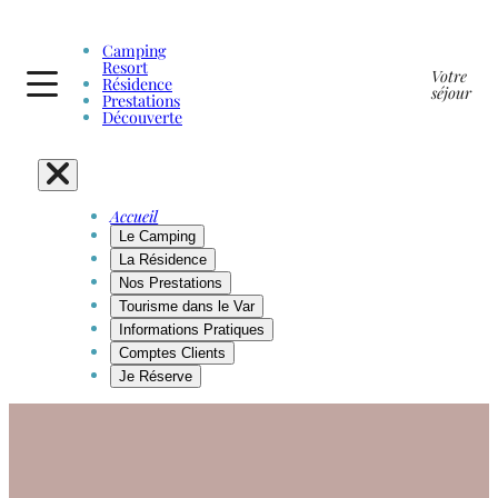
Camping
Resort
Votre
Résidence
séjour
Prestations
Découverte
Accueil
Le Camping
La Résidence
Nos Prestations
Tourisme dans le Var
Informations Pratiques
Comptes Clients
Je Réserve