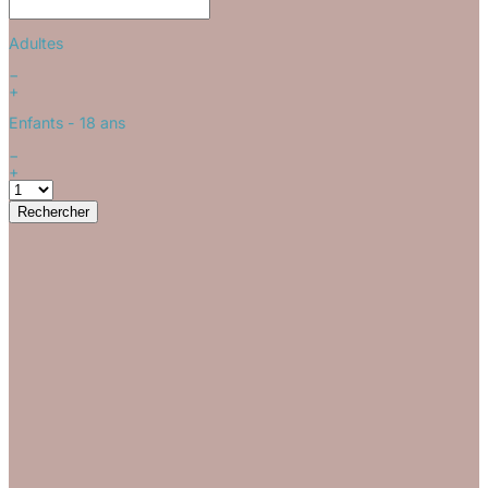
Adultes
−
+
Enfants
- 18 ans
−
+
Rechercher