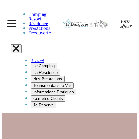
Camping
Resort
Votre
Résidence
séjour
Prestations
Découverte
Accueil
Le Camping
La Résidence
Nos Prestations
Tourisme dans le Var
Informations Pratiques
Comptes Clients
Je Réserve