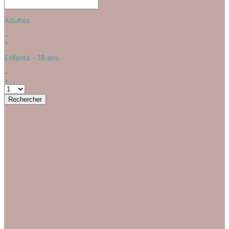
Adultes
−
+
Enfants
- 18 ans
−
+
Rechercher