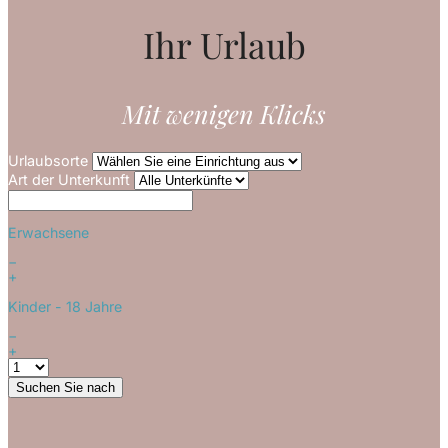
Ihr Urlaub
Mit wenigen Klicks
Urlaubsorte
Art der Unterkunft
Erwachsene
−
+
Kinder
- 18 Jahre
−
+
Suchen Sie nach