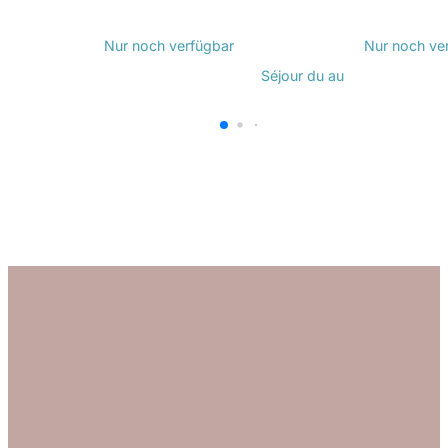
Entdecken Sie
Entdecken
Nur noch
verfügbar
Nur noch
ve
Séjour du
au