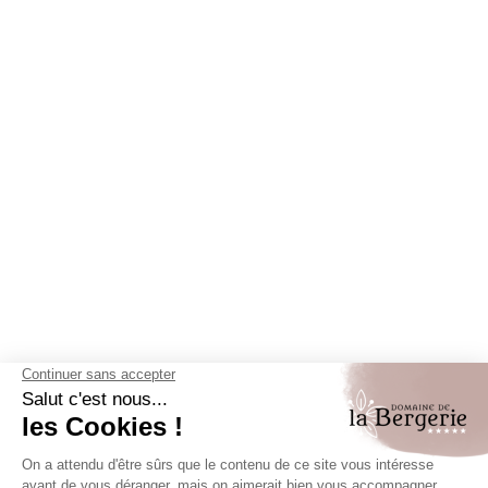
Elke vrijdagochtend komen de
smalle straatjes van het
middeleeuwse dorpje Roquebrune-sur-Argens
tot
leven op het ritme van de markt. Deze typisch
Provençaalse
markt in het dorp Roquebrune-sur-
Argens
is een echte uitnodiging om rond te slenteren. Je
ontdekt er een veelheid aan smaken en
geuren uit de