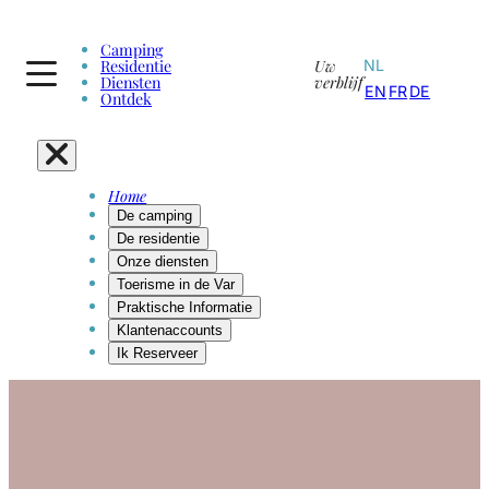
Camping
Residentie
Uw
NL
Diensten
verblijf
EN
FR
DE
Ontdek
Home
De camping
De residentie
Onze diensten
Toerisme in de Var
Praktische Informatie
Klantenaccounts
Ik Reserveer