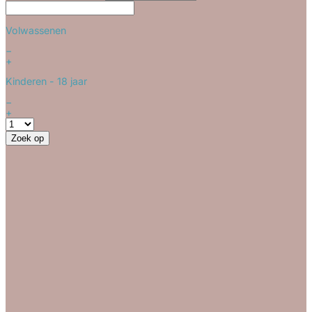
Volwassenen
−
+
Kinderen
- 18 jaar
−
+
Zoek op