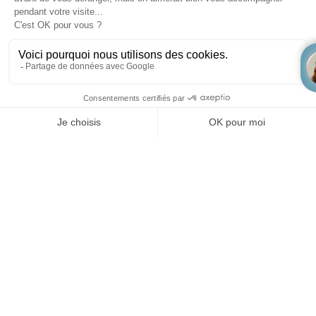
Provence
: lokaal geproduceerde groenten en fruit,
kazen, vlees, vleeswaren en nog veel meer. De
textielkraampjes
bieden
zomerjurken
en
outfits
voor
het hele gezin, die de
Provençaalse levensstijl
weerspiegelen.