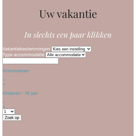
Uw vakantie
In slechts een paar klikken
Vakantiebestemmingen
Type accommodatie
Volwassenen
−
+
Kinderen
- 18 jaar
−
+
Zoek op