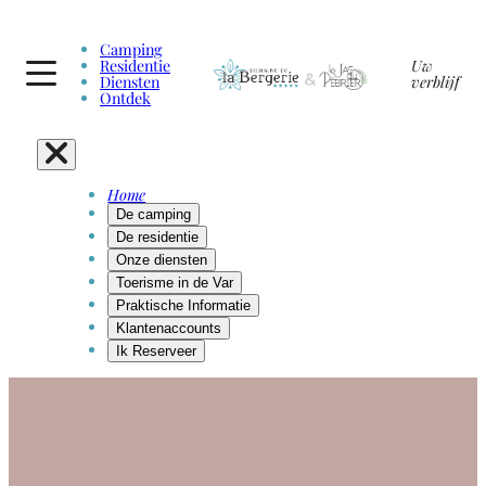
Camping
Residentie
Uw
Diensten
verblijf
Ontdek
Home
De camping
De residentie
Onze diensten
Toerisme in de Var
Praktische Informatie
Klantenaccounts
Ik Reserveer