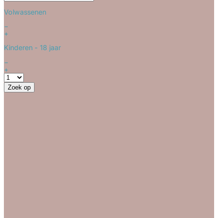
Volwassenen
−
+
Kinderen
- 18 jaar
−
+
Zoek op